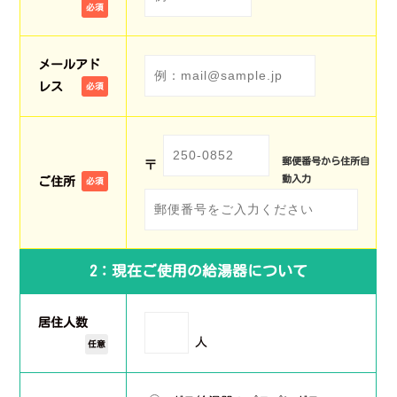
必須
メールアド
レス
必須
郵便番号から住所自
〒
動入力
ご住所
必須
2：現在ご使用の給湯器について
居住人数
人
任意