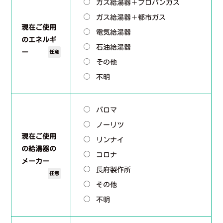
ガス給湯器＋プロパンガス
ガス給湯器＋都市ガス
現在ご使用
電気給湯器
のエネルギ
石油給湯器
ー
任意
その他
不明
パロマ
ノーリツ
現在ご使用
リンナイ
の給湯器の
コロナ
メーカー
長府製作所
任意
その他
不明