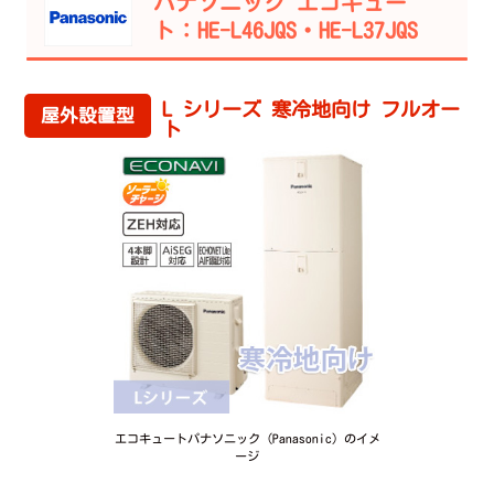
パナソニック エコキュー
ト：HE-L46JQS・HE-L37JQS
L シリーズ 寒冷地向け フルオー
屋外設置型
ト
エコキュートパナソニック（Panasonic）のイメ
ージ