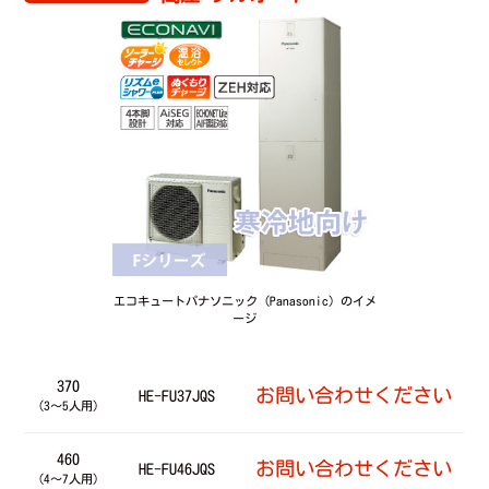
エコキュートパナソニック（Panasonic）のイメ
ージ
370
お問い合わせください
HE-FU37JQS
（3～5人用）
460
お問い合わせください
HE-FU46JQS
（4～7人用）