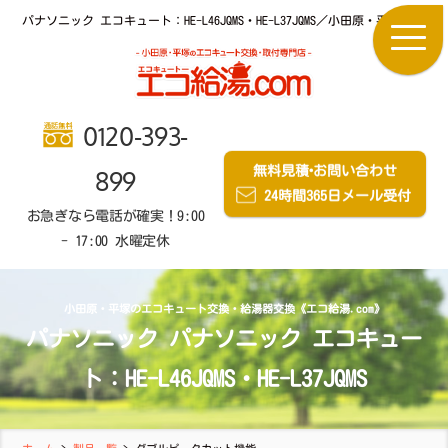
パナソニック エコキュート：HE-L46JQMS・HE-L37JQMS／小田原・平塚の
0120-393-
無料見積
・
お問い合わせ
899
24時間365日メール受付
お急ぎなら電話が確実！9:00
- 17:00 水曜定休
小田原・平塚のエコキュート交換・給湯器交換《エコ給湯.com》
パナソニック パナソニック エコキュー
ト：HE-L46JQMS・HE-L37JQMS