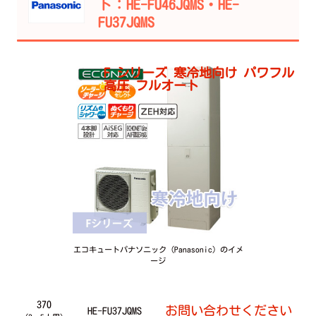
ト：HE-FU46JQMS・HE-
FU37JQMS
F シリーズ 寒冷地向け パワフル
高圧 フルオート
エコキュートパナソニック（Panasonic）のイメ
ージ
370
お問い合わせください
HE-FU37JQMS