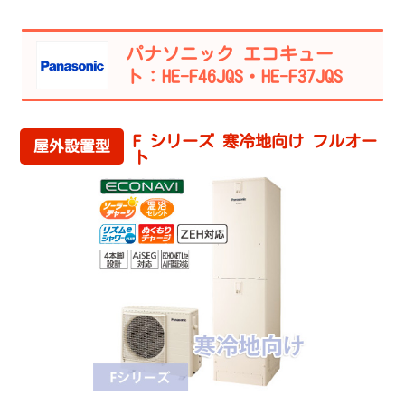
パナソニック エコキュー
ト：HE-F46JQS・HE-F37JQS
F シリーズ 寒冷地向け フルオー
屋外設置型
ト