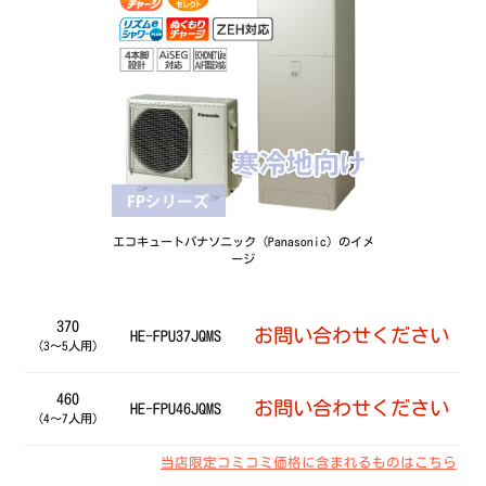
エコキュートパナソニック（Panasonic）のイメ
ージ
370
お問い合わせください
HE-FPU37JQMS
（3～5人用）
460
お問い合わせください
HE-FPU46JQMS
（4～7人用）
当店限定コミコミ価格に含まれるものはこちら