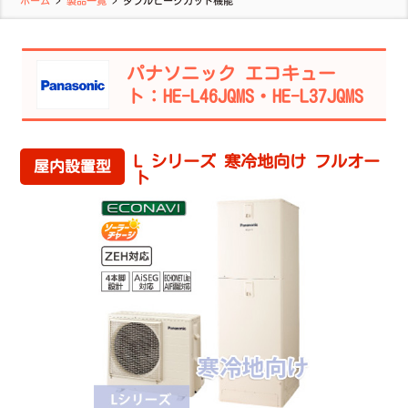
ホーム
>
製品一覧
>
ダブルピークカット機能
パナソニック エコキュー
ト：HE-L46JQMS・HE-L37JQMS
L シリーズ 寒冷地向け フルオー
屋内設置型
ト