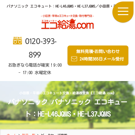
パナソニック エコキュート：HE-L46JQMS・HE-L37JQMS／小田原・平塚の
0120-393-
無料見積
・
お問い合わせ
899
24時間365日メール受付
お急ぎなら電話が確実！9:00
- 17:00 水曜定休
小田原・平塚のエコキュート交換・給湯器交換《エコ給湯.com》
パナソニック パナソニック エコキュー
ト：HE-L46JQMS・HE-L37JQMS