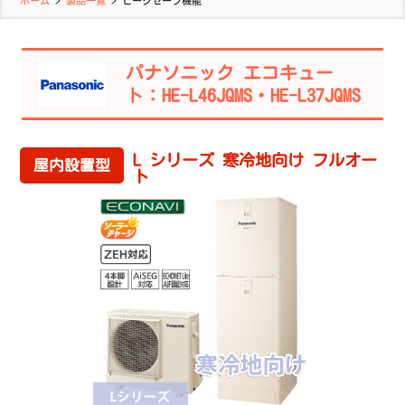
ホーム
>
製品一覧
>
ピークセーブ機能
パナソニック エコキュー
ト：HE-L46JQMS・HE-L37JQMS
L シリーズ 寒冷地向け フルオー
屋内設置型
ト