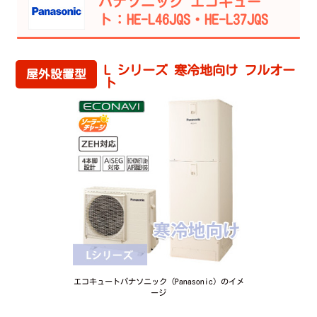
パナソニック エコキュー
ト：HE-L46JQS・HE-L37JQS
L シリーズ 寒冷地向け フルオー
屋外設置型
ト
エコキュートパナソニック（Panasonic）のイメ
ージ