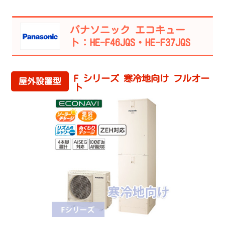
パナソニック エコキュー
ト：HE-F46JQS・HE-F37JQS
F シリーズ 寒冷地向け フルオー
屋外設置型
ト