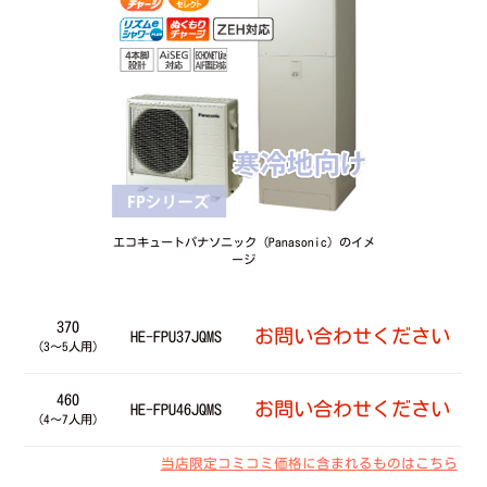
エコキュートパナソニック（Panasonic）のイメ
ージ
370
お問い合わせください
HE-FPU37JQMS
（3～5人用）
460
お問い合わせください
HE-FPU46JQMS
（4～7人用）
当店限定コミコミ価格に含まれるものはこちら