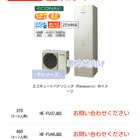
エコキュートパナソニック（Panasonic）のイメ
ージ
370
お問い合わせください
HE-FU37JQS
（3～5人用）
460
お問い合わせください
HE-FU46JQS
（4～7人用）