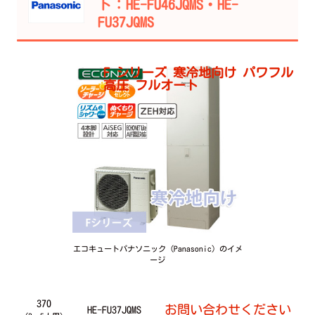
ト：HE-FU46JQMS・HE-
FU37JQMS
F シリーズ 寒冷地向け パワフル
高圧 フルオート
エコキュートパナソニック（Panasonic）のイメ
ージ
370
お問い合わせください
HE-FU37JQMS