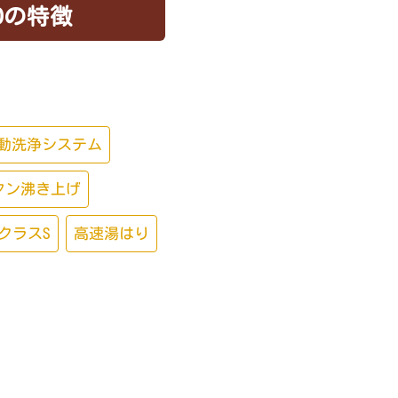
SDの特徴
動洗浄システム
タン沸き上げ
クラスS
高速湯はり