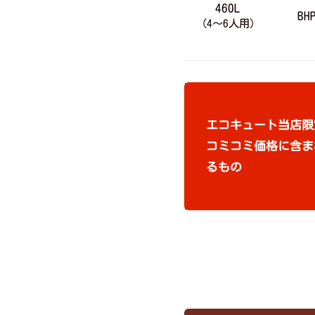
460L
BH
（4～6人用）
エコキュート当店限
コミコミ価格に含ま
るもの