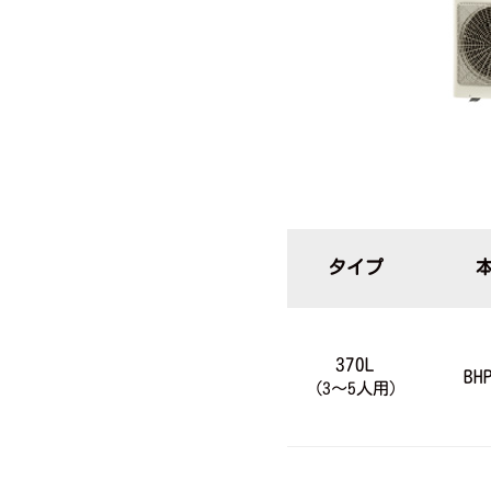
タイプ
370L
BH
（3～5人用）