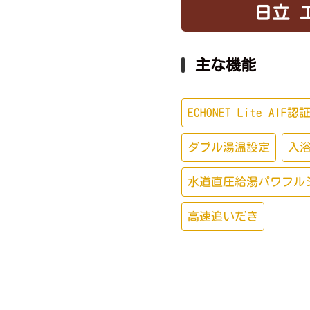
日立 エ
主な機能
ECHONET Lite AIF
ダブル湯温設定
入
水道直圧給湯パワフル
高速追いだき