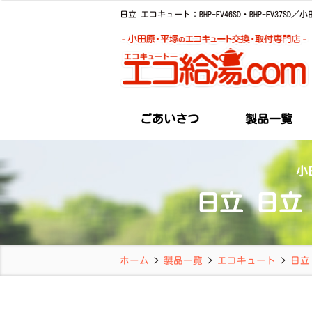
日立 エコキュート：BHP-FV46SD・BHP-FV3
ごあいさつ
製品一覧
小
日立 日立 エ
ホーム
>
製品一覧
>
エコキュート
>
日立