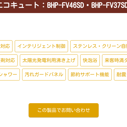
コキュート：BHP-FV46SD・BHP-FV37
認証対応
インテリジェント制御
ステンレス・クリーン自
浴剤対応
太陽光発電利用沸き上げ
快泡浴
来客時満
シャワー
汚れガードパネル
節約サポート機能
耐震
この製品でお問い合わせ