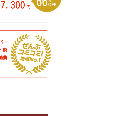
66
57,300
円
バー
・廃
消費