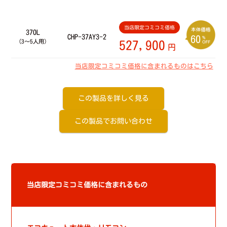
当店限定コミコミ価格
370L
CHP-37AY3-2
60
（3～5人用）
527,900
円
当店限定コミコミ価格に含まれるものはこちら
この製品を詳しく見る
この製品でお問い合わせ
当店限定コミコミ価格に含まれるもの