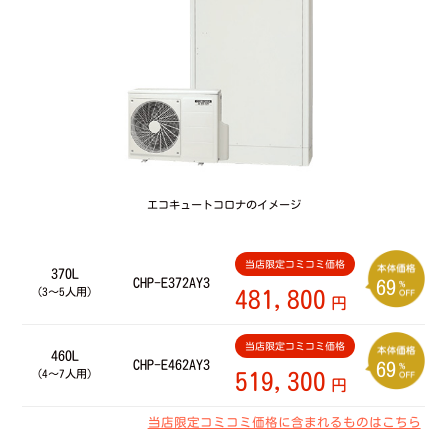
エコキュートコロナのイメージ
当店限定コミコミ価格
370L
CHP-E372AY3
69
（3～5人用）
481,800
円
当店限定コミコミ価格
460L
CHP-E462AY3
69
（4～7人用）
519,300
円
当店限定コミコミ価格に含まれるものはこちら