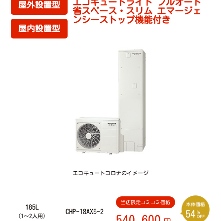
エコキュートライト フルオート
屋外設置型
省スペース・スリム エマージェ
ンシーストップ機能付き
屋内設置型
エコキュートコロナのイメージ
当店限定コミコミ価格
185L
CHP-18AX5-2
54
（1～2人用）
540,600