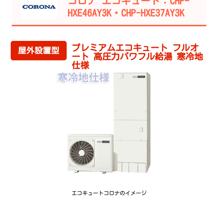
コロナ エコキュート：CHP-
HXE46AY3K・CHP-HXE37AY3K
プレミアムエコキュート フルオ
屋外設置型
ート 高圧力パワフル給湯 寒冷地
仕様
エコキュートコロナのイメージ