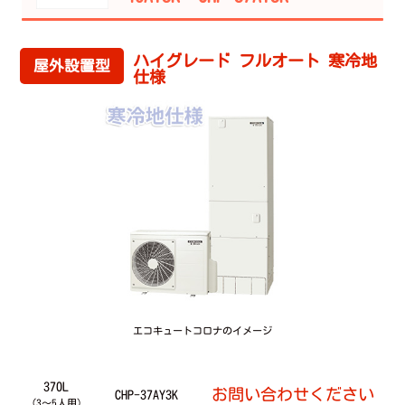
ハイグレード フルオート 寒冷地
屋外設置型
仕様
エコキュートコロナのイメージ
370L
お問い合わせください
CHP-37AY3K
（3～5人用）