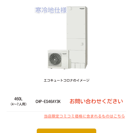
エコキュートコロナのイメージ
460L
お問い合わせください
CHP-ES46AY3K
（4～7人用）
当店限定コミコミ価格に含まれるものはこちら