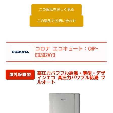
この製品を詳しく見る
この製品でお問い合わせ
コロナ エコキュート：CHP-
ED302AY3
高圧力パワフル給湯・薄型・デザ
屋外設置型
インエコ 高圧力パワフル給湯 フ
ルオート