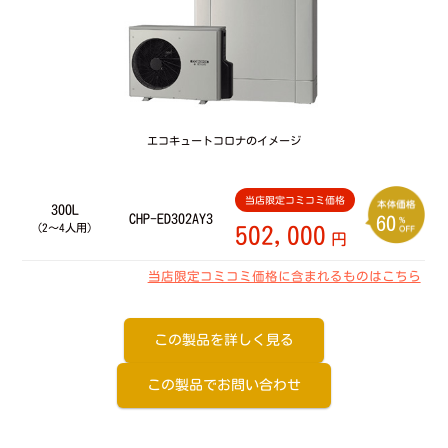
エコキュートコロナのイメージ
当店限定コミコミ価格
300L
CHP-ED302AY3
60
（2～4人用）
502,000
円
当店限定コミコミ価格に含まれるものはこちら
この製品を詳しく見る
この製品でお問い合わせ