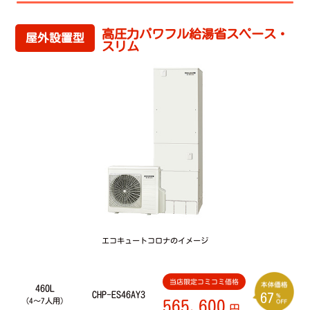
高圧力パワフル給湯省スペース・
屋外設置型
スリム
エコキュートコロナのイメージ
当店限定コミコミ価格
460L
CHP-ES46AY3
67
（4～7人用）
565,600
円